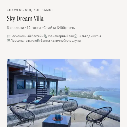
CHAWENG NOI, KOH SAMUI
Sky Dream Villa
6
спальни
·
12
гости
·
С сайта
$400
/ночь
Бесконечный бассейн
Тренажерный зал
Бильярд и игры
Персонал в вилле
Ванна из яичной скорлупы