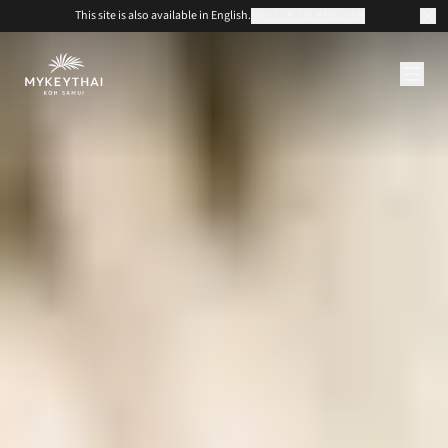
This site is also available in English.
SWITCH TO ENGLISH
COLLECTION
KOH SAMUI
JOURNAL
À PROPOS
CONTACT
EUR
FR