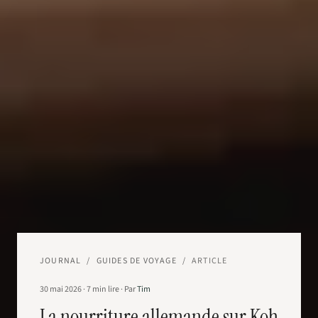
JOURNAL
/
GUIDES DE VOYAGE
/
ARTICLE
30 mai 2026
·
7
min lire
·
Par
Tim
La nourriture allemande sur Koh