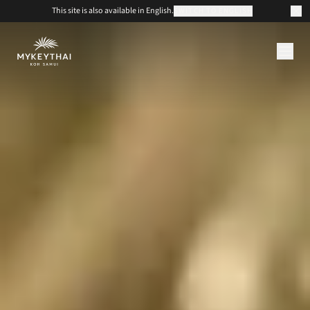
This site is also available in English.
SWITCH TO ENGLISH
COLLECTION
KOH SAMUI
JOURNAL
À PROPOS
CONTACT
EUR
FR