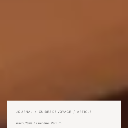
JOURNAL
/
GUIDES DE VOYAGE
/
ARTICLE
4 avril 2026
·
12
min lire
·
Par
Tim