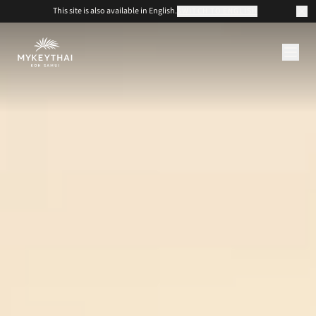
This site is also available in English.
SWITCH TO ENGLISH
COLLECTION
KOH SAMUI
JOURNAL
À PROPOS
CONTACT
EUR
FR