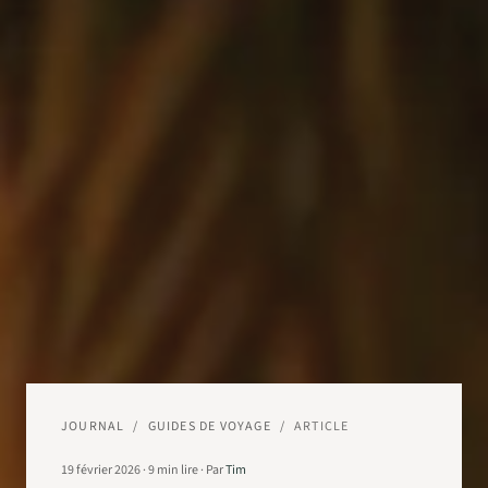
JOURNAL
/
GUIDES DE VOYAGE
/
ARTICLE
19 février 2026
·
9
min lire
·
Par
Tim