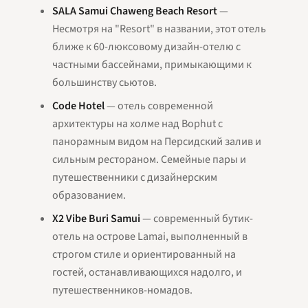
SALA Samui Chaweng Beach Resort
—
Несмотря на "Resort" в названии, этот отель
ближе к 60-люксовому дизайн-отелю с
частными бассейнами, примыкающими к
большинству сьютов.
Code Hotel
— отель современной
архитектуры на холме над Bophut с
панорамным видом на Персидский залив и
сильным рестораном. Семейные пары и
путешественники с дизайнерским
образованием.
X2 Vibe Buri Samui
— современный бутик-
отель на острове Lamai, выполненный в
строгом стиле и ориентированный на
гостей, останавливающихся надолго, и
путешественников-номадов.