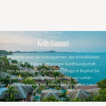
REISEZIEL
Koh Samui
Thailands Insel der Kokospalmen, des kristallklaren
Wassers und der erstklassigen Gastfreundschaft.
Vom pulsierenden Fisherman's Village in Bophut bis
zu den abgeschiedenen Buchten von Lamai –
entdecke, warum Koh Samui das ultimative Luxus-
Reiseziel ist.