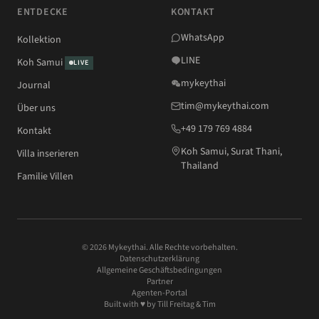
ENTDECKE
KONTAKT
WhatsApp
Kollektion
LINE
Koh Samui
LIVE
mykeythai
Journal
tim@mykeythai.com
Über uns
+49 179 769 4884
Kontakt
Koh Samui, Surat Thani,
Villa inserieren
Thailand
Familie Villen
© 2026 Mykeythai. Alle Rechte vorbehalten.
Datenschutzerklärung
Allgemeine Geschäftsbedingungen
Partner
Agenten-Portal
Built with ♥ by
Till Freitag
& Tim