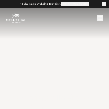
This site is also available in English.
SWITCH TO ENGLISH
KOLLEKTION
KOH SAMUI
JOURNAL
ÜBER UNS
KONTAKT
EUR
DE
Eine kuratierte Villen-Kollektion
auf Koh Samui