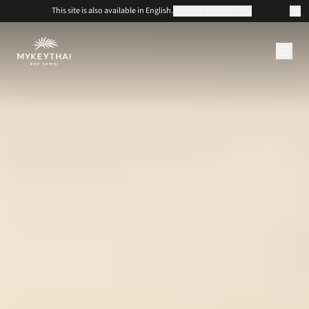
This site is also available in English.
SWITCH TO ENGLISH
KOLLEKTION
KOH SAMUI
JOURNAL
ÜBER UNS
KONTAKT
EUR
DE