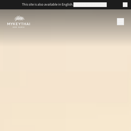
This site is also available in English.
SWITCH TO ENGLISH
KOLLEKTION
KOH SAMUI
JOURNAL
ÜBER UNS
KONTAKT
EUR
DE