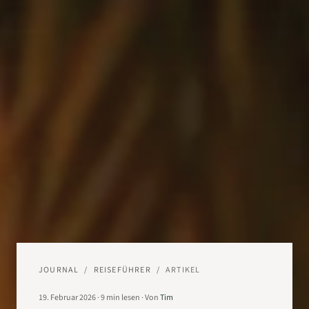
JOURNAL
/
REISEFÜHRER
/
ARTIKEL
19. Februar 2026
·
9
min lesen
·
Von
Tim