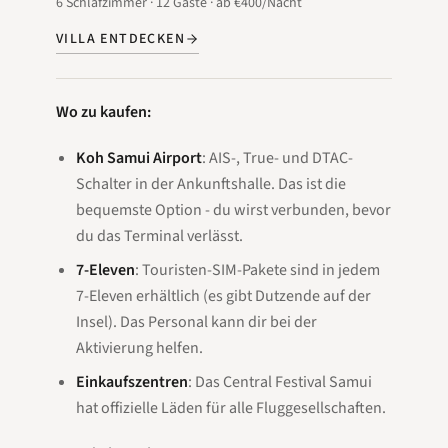
6
Schlafzimmer
·
12
Gäste
·
ab
€400
/Nacht
VILLA ENTDECKEN
Wo zu kaufen:
Koh Samui Airport
: AIS-, True- und DTAC-
Schalter in der Ankunftshalle. Das ist die
bequemste Option - du wirst verbunden, bevor
du das Terminal verlässt.
7-Eleven
: Touristen-SIM-Pakete sind in jedem
7-Eleven erhältlich (es gibt Dutzende auf der
Insel). Das Personal kann dir bei der
Aktivierung helfen.
Einkaufszentren
: Das Central Festival Samui
hat offizielle Läden für alle Fluggesellschaften.