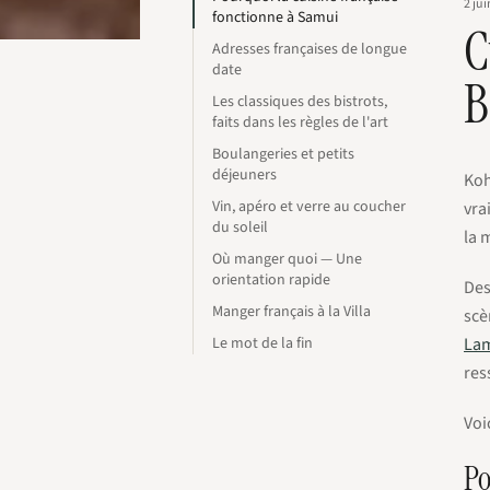
2 ju
fonctionne à Samui
C
Adresses françaises de longue
date
B
Les classiques des bistrots,
faits dans les règles de l'art
Boulangeries et petits
déjeuners
Koh
Vin, apéro et verre au coucher
vra
du soleil
la 
Où manger quoi — Une
orientation rapide
Des
Manger français à la Villa
scè
Le mot de la fin
La
res
Voi
Po