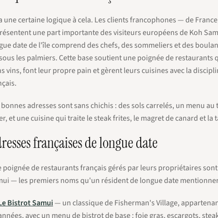
y a une certaine logique à cela. Les clients francophones — de Franc
résentent une part importante des visiteurs européens de Koh Sam
gue date de l'île comprend des chefs, des sommeliers et des boulan
 sous les palmiers. Cette base soutient une poignée de restaurants 
s vins, font leur propre pain et gèrent leurs cuisines avec la discipl
nçais.
 bonnes adresses sont sans chichis : des sols carrelés, un menu au t
er, et une cuisine qui traite le steak frites, le magret de canard et la 
resses françaises de longue date
 poignée de restaurants français gérés par leurs propriétaires so
ui — les premiers noms qu'un résident de longue date mentionne
Le Bistrot Samui
— un classique de Fisherman's Village, appartenan
années, avec un menu de bistrot de base : foie gras, escargots, steak