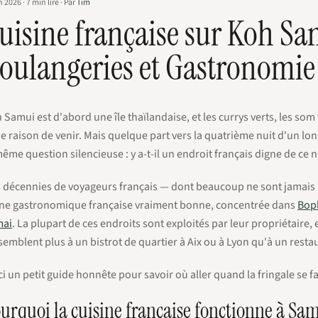
in 2026
·
7
min lire
·
Par
Tim
uisine française sur Koh Sam
oulangeries et Gastronomie 
 Samui est d'abord une île thaïlandaise, et les currys verts, les som t
ie raison de venir. Mais quelque part vers la quatrième nuit d'un l
même question silencieuse :
y a-t-il un endroit français digne de ce n
 décennies de voyageurs français — dont beaucoup ne sont jamais r
ne gastronomique française vraiment bonne, concentrée dans
Boph
mai
. La plupart de ces endroits sont exploités par leur propriétaire,
semblent plus à un bistrot de quartier à Aix ou à Lyon qu'à un resta
ci un petit guide honnête pour savoir où aller quand la fringale se fai
urquoi la cuisine française fonctionne à Sa