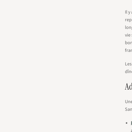
Il 
rep
lon
vie
bon
fra
Les
dîn
Ad
Une
Sam