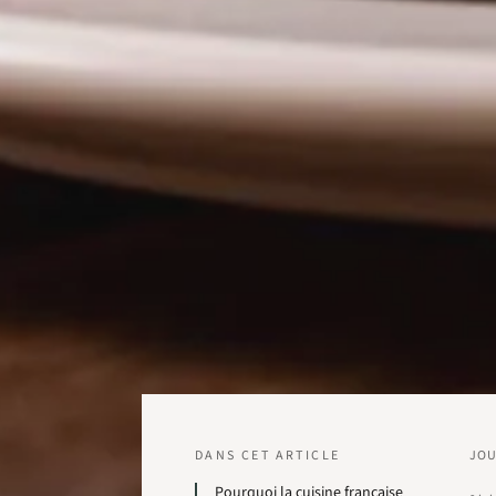
DANS CET ARTICLE
JO
Pourquoi la cuisine française