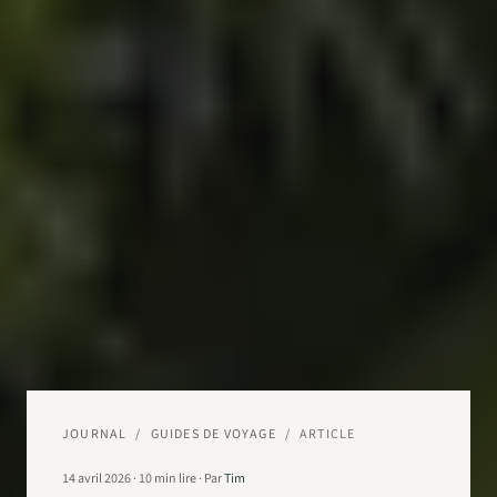
JOURNAL
/
GUIDES DE VOYAGE
/
ARTICLE
14 avril 2026
·
10
min lire
·
Par
Tim