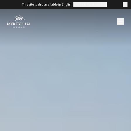
This site is also available in English.
SWITCH TO ENGLISH
COLLECTION
KOH SAMUI
JOURNAL
À PROPOS
CONTACT
EUR
FR