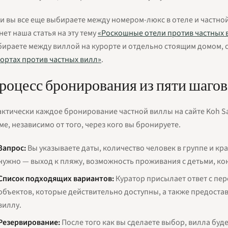
и вы все еще выбираете между номером-люкс в отеле и частно
нет наша статья на эту тему
«Роскошные отели против частных 
ираете между виллой на курорте и отдельно стоящим домом, 
ортах против частных вилл»
.
роцесс бронирования из пяти шагов
ктически каждое бронирование частной виллы на сайте Koh Sa
ме, независимо от того, через кого вы бронируете.
Запрос:
Вы указываете даты, количество человек в группе и кр
нужно — выход к пляжу, возможность проживания с детьми, ко
Список подходящих вариантов:
Куратор присылает ответ с пер
объектов, которые действительно доступны, а также предоста
виллу.
Резервирование:
После того как вы сделаете выбор, вилла буде