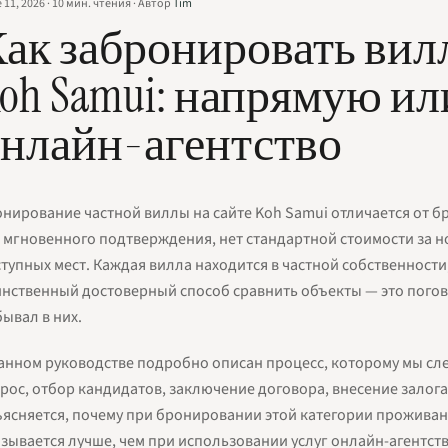
 11, 2026
·
10
мин. чтения
·
Автор
Tim
ак забронировать вилл
oh Samui: напрямую ил
нлайн-агентство
нирование частной виллы на сайте Koh Samui отличается от б
 мгновенного подтверждения, нет стандартной стоимости за но
тупных мест. Каждая вилла находится в частной собственности,
нственный достоверный способ сравнить объекты — это погово
ывал в них.
анном руководстве подробно описан процесс, которому мы сле
рос, отбор кандидатов, заключение договора, внесение залога 
ясняется, почему при бронировании этой категории проживан
зывается лучше, чем при использовании услуг онлайн-агентств