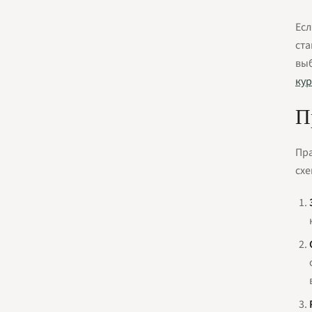
Есл
ста
выб
кур
П
Пра
схе