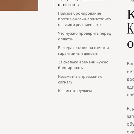
June
пяти шагов
К
Прямое бронирование
против онлайн-агентств: что
K
на самом деле меняется
Что нужно проверить перед
о
оплатой
Вклады, остатки на счетах и
гарантийный депозит
За сколько времени нужно
Бро
бронировать
нет
Незаметные тревожные
дос
сигналы
еди
Как мы это делаем
поб
В д
зап
объ
ока