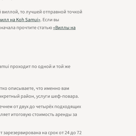
й виллой, то лучшей отправной точкой
вилл на Koh Samui»
. Если вы
сначала прочтите статью
«Виллы на
mui проходит по одной и той же
атко описываете, что именно вам
нкретный район, услуги шеф-повара.
ечнем от двух до четырёх подходящих
вляет итоговую стоимость аренды за
т зарезервирована на срок от 24 до 72