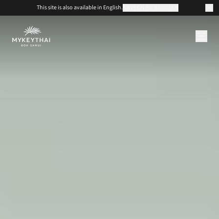
This site is also available in English.
SWITCH TO ENGLISH
KOLLEKTION
KOH SAMUI
JOURNAL
ÜBER UNS
KONTAKT
EUR
DE