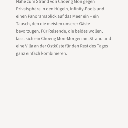
Nähe zum Strand von Choeng Mon gegen
Privatsphäre in den Hügeln, Infinity-Pools und
einen Panoramablick auf das Meer ein – ein
Tausch, den die meisten unserer Gäste
bevorzugen. Für Reisende, die beides wollen,
lässt sich ein Choeng Mon-Morgen am Strand und
eine Villa an der Ostküste für den Rest des Tages
ganz einfach kombinieren.
Das Choeng Mon-Tempo
In Choeng Mon herrscht eine bewusste Ruhe, die
man in den belebteren Ecken von Koh Samui nicht
findet. Die Morgen beginnen mit langen,
menschenleeren Strandabschnitten und ein paar
Resortgästen, die Yoga machen. Die Nachmittage
vergehen mit ausgedehnten Mittagessen und
gemächlichen Schwimmrunden zur kleinen Insel