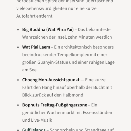
nordöstlichen Spitze der Insel sind überraschend
viele Sehenswürdigkeiten nur eine kurze
Autofahrt entfernt:
Big Buddha (Wat Phra Yai)
– Das bekannteste
Wahrzeichen der Insel, zehn Minuten westlich
Wat Plai Laem
– Ein architektonisch besonders
beeindruckender Tempelkomplex mit einer
großen Guanyin-Statue und einer ruhigen Lage
am See
Choeng Mon-Aussichtspunkt
— Eine kurze
Fahrt den Hang hinauf oberhalb der Bucht mit
Blick zurück auf den Halbmond
Bophuts Freitag-Fußgängerzone
– Ein
gemütlicher Wochenmarkt mit Essensständen
und Live-Musik
Gulf Islands
– Schnorcheln und Strandtage auf