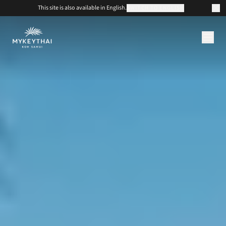
This site is also available in English.
SWITCH TO ENGLISH
KOLLEKTION
KOH SAMUI
JOURNAL
ÜBER UNS
KONTAKT
EUR
DE