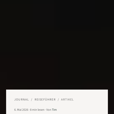
JOURNAL
/
REISEFÜHRER
/
ARTIKEL
6. Mai 2026
·
8
min lesen
·
Von
Tim