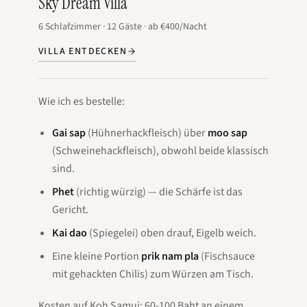
Sky Dream Villa
6
Schlafzimmer
·
12
Gäste
·
ab
€400
/Nacht
VILLA ENTDECKEN
Wie ich es bestelle:
Gai sap
(Hühnerhackfleisch) über
moo sap
(Schweinehackfleisch), obwohl beide klassisch
sind.
Phet
(richtig würzig) — die Schärfe ist das
Gericht.
Kai dao
(Spiegelei) oben drauf, Eigelb weich.
Eine kleine Portion
prik nam pla
(Fischsauce
mit gehackten Chilis) zum Würzen am Tisch.
Kosten auf Koh Samui: 60-100 Baht an einem