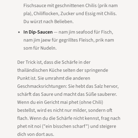
Fischsauce mit geschnittenen Chilis (
prik nam
pla
), Chiliflocken, Zucker und Essig mit Chilis.
Du würzt nach Belieben.
In Dip-Saucen
—
nam jim seafood
für Fisch,
nam jim jaew
für gegrilltes Fleisch,
prik nam
som
für Nudeln.
Der Trick ist, dass die Schärfe in der
thailändischen Küche selten der springende
Punkt ist. Sie umrahmt die anderen
Geschmacksrichtungen: Sie hebt das Salz hervor,
schärft das Saure und macht das Süße sauberer.
Wenn du ein Gericht
mai phet
(ohne Chili)
bestellst, wird es nicht nur milder, sondern oft
flach. Wenn du die Schärfe nicht kennst, frag nach
phet nit noi
("ein bisschen scharf") und steigere
dich von dort aus.