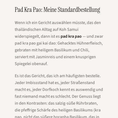
Pad Kra Pao: Meine Standardbestellung
Wenn ich ein Gericht auswählen müsste, das den
thailändischen Alltag auf Koh Samui
widerspiegelt, dann ist es
pad kra pao
— und zwar
pad kra pao gai kai dao
: Gehacktes Hühnerfleisch,
gebraten mit heiligem Basilikum und Chili,
serviert mit Jasminreis und einem knusprigen
Spiegelei obenauf.
Es ist das Gericht, das ich am häufigsten bestelle.
Jeder Imbissstand hat es, jeder Straßenstand
macht es, jeder Dorfkoch kennt es auswendig und
fast niemand macht es schlecht. Der Genuss liegt
in den Kontrasten: das salzig-süße Rührbraten,
die pfeffrige Schärfe des heiligen Basilikums (
kra
pao
, nicht das süßere
horapha
Basilikum, das in