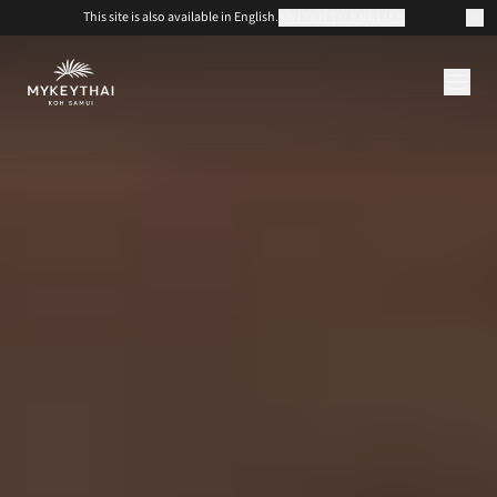
This site is also available in English.
SWITCH TO ENGLISH
KOLLEKTION
KOH SAMUI
JOURNAL
ÜBER UNS
KONTAKT
EUR
DE