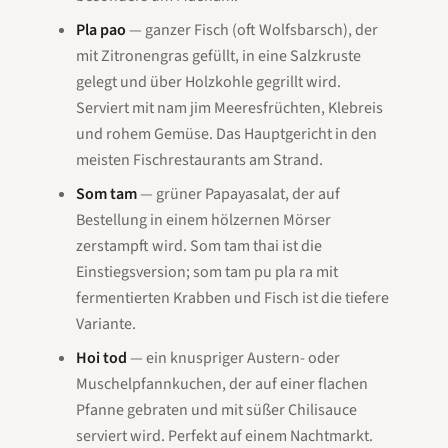
Pla pao
— ganzer Fisch (oft Wolfsbarsch), der
mit Zitronengras gefüllt, in eine Salzkruste
gelegt und über Holzkohle gegrillt wird.
Serviert mit
nam jim Meeresfrüchten
, Klebreis
und rohem Gemüse. Das Hauptgericht in den
meisten Fischrestaurants am Strand.
Som tam
— grüner Papayasalat, der auf
Bestellung in einem hölzernen Mörser
zerstampft wird.
Som tam thai
ist die
Einstiegsversion;
som tam pu pla ra
mit
fermentierten Krabben und Fisch ist die tiefere
Variante.
Hoi tod
— ein knuspriger Austern- oder
Muschelpfannkuchen, der auf einer flachen
Pfanne gebraten und mit süßer Chilisauce
serviert wird. Perfekt auf einem Nachtmarkt.