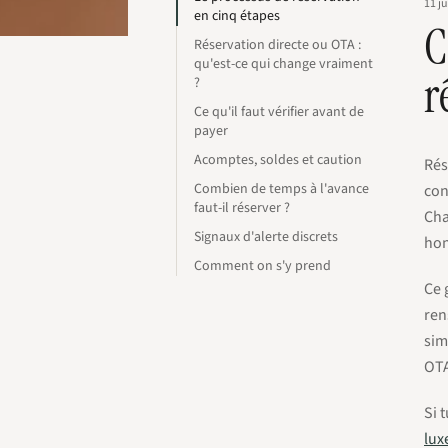
11 j
en cinq étapes
C
Réservation directe ou OTA :
qu'est-ce qui change vraiment
r
?
Ce qu'il faut vérifier avant de
payer
Acomptes, soldes et caution
Rés
Combien de temps à l'avance
con
faut-il réserver ?
Cha
Signaux d'alerte discrets
hon
Comment on s'y prend
Ce 
ren
sim
OTA
Si 
lux