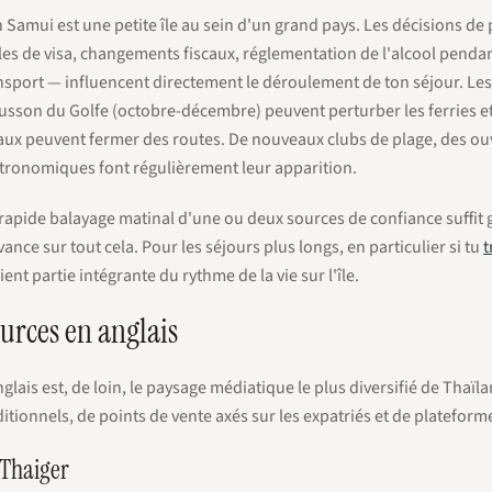
 Samui est une petite île au sein d'un grand pays. Les décisions de
les de visa, changements fiscaux, réglementation de l'alcool pendant
nsport — influencent directement le déroulement de ton séjour. Les
sson du Golfe (octobre-décembre) peuvent perturber les ferries et l
aux peuvent fermer des routes. De nouveaux clubs de plage, des ouve
tronomiques font régulièrement leur apparition.
rapide balayage matinal d'une ou deux sources de confiance suffit
vance sur tout cela. Pour les séjours plus longs, en particulier si tu
t
ient partie intégrante du rythme de la vie sur l'île.
urces en anglais
nglais est, de loin, le paysage médiatique le plus diversifié de Tha
ditionnels, de points de vente axés sur les expatriés et de platefo
 Thaiger