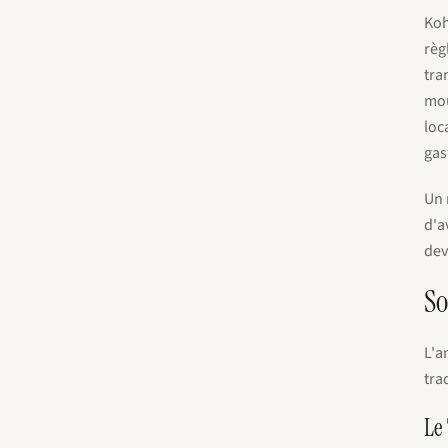
Koh
règ
tra
mou
loc
gas
Un 
d'a
dev
So
L'a
tra
Le